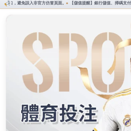
選擇i88手機版可以
發
2021-02-19
想要體驗最火熱的
佈
分
未分類
上遊戲每一處細節
日
類
多樣的博弈競技玩
期:
受遊戲沒煩惱。
讓你足不出戶就能享
力