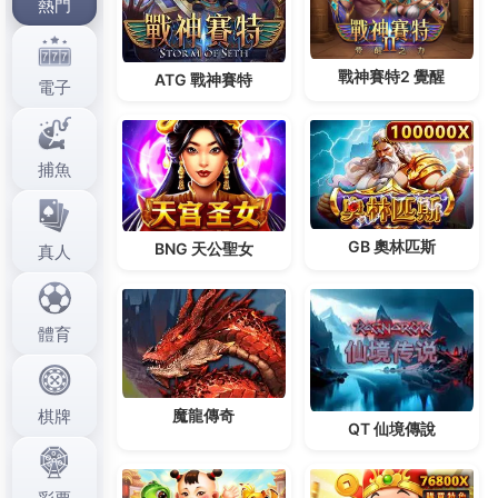
款遊戲集合平台相結合的複式結構網遊，創意十足，
令人耳目一新，為玩家提供“動靜結合”的複式休閒新
體驗，玩家將有機會取現金、iPad4、iPhone5等超
豪華大禮。
發
分
2020-03-17
未分類
佈
類
日
期:
豐富多彩的娛樂活動，真的是
躺著玩都會中獎
i88手機版
走在時代尖端，是市面上最好玩的博彩遊戲
娛樂城，集合了當前市面上所盛行的各種娛樂以及遊
戲，i88手機版給予玩家無與倫比尊貴體驗，是最值得
信賴好選擇，推薦所有的遊戲及系統皆經由當地政府
以及國際許可認證。