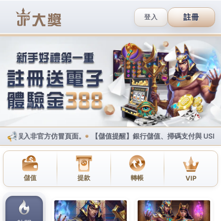
i88娛樂城賽車手機版
月份:
2019 年 12 月
i88集合當下最受歡迎的北京
賽車玩法
自成立至今，i88以力求創新，不斷進步的精神，開拓
多元化的娛樂業務，讓玩家能每天24小時體驗到最精
采刺激的
北京賽車玩法
，更藉以豐富獎賞，以回饋普