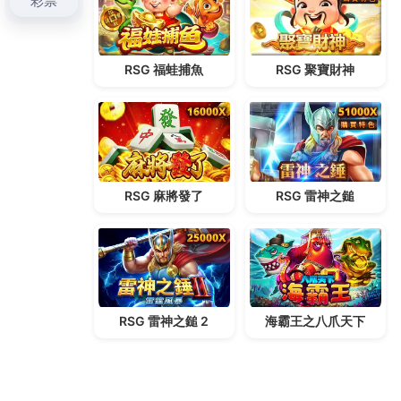
技巧
，以及全方位的國際化服務。
發
分
2019-12-28
未分類
佈
類
日
期:
為熱愛賽車遊戲的玩家提供完
善遊戲內容
i88
娛樂城是最强的線上
北京賽車
平台，彙聚最火爆的
遊戲，為用戶提供完善遊戲內容、公平公正的遊戲模
式，最大的為用戶提供更好的服務，有態度有深度的
遊戲新媒體，與所有熱愛遊戲的玩家一起分享遊戲資
訊、攻略，是賽車玩家不可錯過的遊戲入口网站！