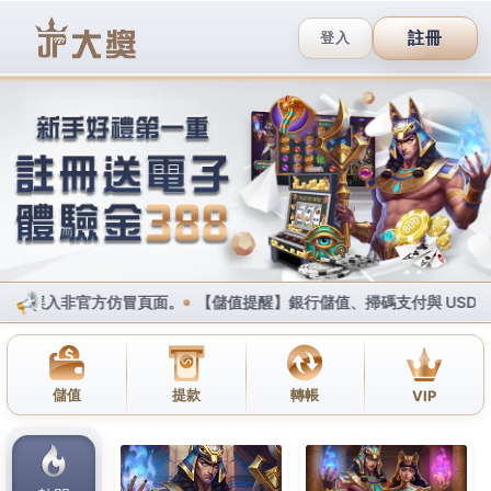
i88娛樂城賽車手機版
i88集合當下最受歡迎的北京
賽車玩法
自成立至今，i88以力求創新，不斷進步的精神，開拓
多元化的娛樂業務，讓玩家能每天24小時體驗到最精
采刺激的
北京賽車玩法
，更藉以豐富獎賞，以回饋普
羅大眾對我們的支援及熱烈參與，置身於遊戲平台的
客戶，能享有極具價值的博彩回報。