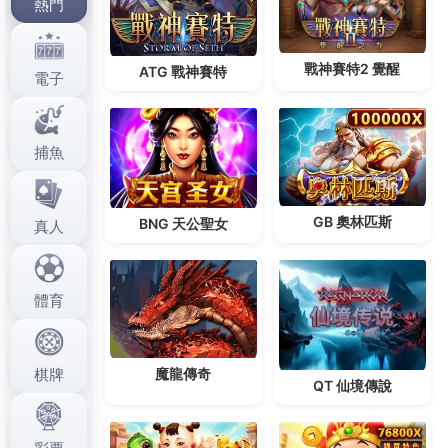
北京賽車預測
介面清晰操作簡單，支援手機IOS以及
安卓系統手機版APP，立即註冊登入即可遊戲快速又
便利，推薦各種的福利也可以等你來領取，是您休閒
娛樂的首選網站。
發
分
2022-01-15
未分類
佈
類
日
期:
i88北京賽車24小時能够線上
PK，等你來體驗
i88
娛樂城提供豐富精彩的遊戲種類，擁有最專業優質
的客戶服務，彙集了時下最好玩的
北京賽車
遊戲，遊
戲畫風清新簡約無廣告，玩法豐富有趣，操作易上
手，提供最佳的賠率水位，我們仍將積極努力不斷創
新來迎合大眾的喜愛。