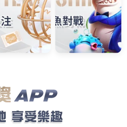
大壯陽藥
九州娛樂城2026富遊娛樂城評價客服提供3a娛
樂城下載
近期留言
彙整
2026 年 7 月
2026 年 6 月
2026 年 5 月
2026 年 4 月
2026 年 3 月
2026 年 2 月
2025 年 10 月
2025 年 7 月