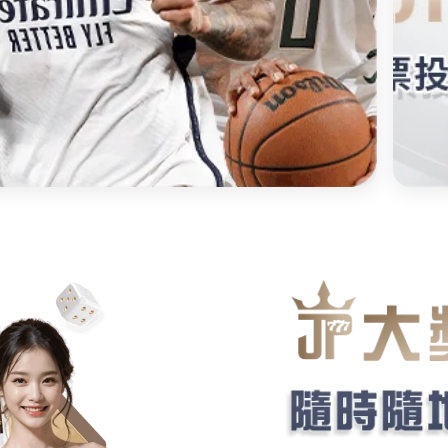
最新各式娛樂城網站入口，不單只有運彩資訊，還有免費推薦最
比分助您在彩場縱橫馳騁，專屬註冊禮限時狂放送，最多人玩的
類型齊全體驗暢快網友激賞好評，快來一同遊玩，給你完整的遊