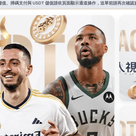
多種熱門的博弈遊戲任你選
快樂
多元化水果盤遊戲等豐富多彩的遊戲體驗讓你放鬆身心，經典的
進行遊戲，提供各種安全簡便的存款及提款選擇給我們的會員，
的網絡刺激新感受，成為真正的得獎神器，為你提供前所未有的
其好玩的休閒娛樂遊戲，
擇