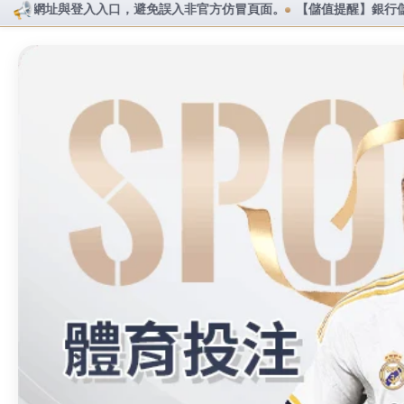
i88北京賽車提供
為你帶來無處不在的
發
2021-12-13
i88北京賽車
提供
佈
分
未分類
決讓玩家可以盡情
日
類
帶您體驗前所未有
期:
娛樂。
北京賽車玩法推薦極
是你放鬆娛樂的新選