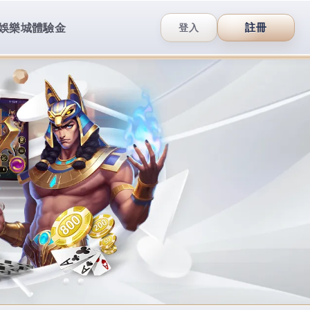
一家公司乃至一個國家的高科技最新水准。賽車大賽還是各國科技
搜
搜
尋
尋
關
鍵
字: