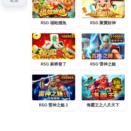
搜
搜
尋
尋
關
鍵
字:
頁面
北京賽車
北京賽車娛樂城
北京賽車技巧
北京賽車推薦
北京賽車玩法
北京賽車預測