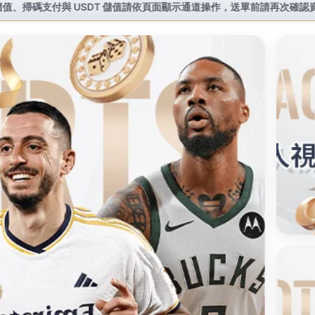
洲最好玩的線上博弈遊戲平台，提供多種迷人的線上
北京賽車
遊
注，推出全新送試玩金活動，立即注册完成馬上領，試玩體驗金
，3分鐘風速入帳，讓我們一起來探討娛樂城遊戲的奧妙。
身現場的玩樂體驗