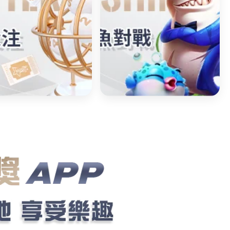
大壯陽藥
九州娛樂城2026富遊娛樂城評價客服提供3a娛
樂城下載
近期留言
彙整
2026 年 7 月
2026 年 6 月
2026 年 5 月
2026 年 4 月
2026 年 3 月
2026 年 2 月
2025 年 10 月
2025 年 7 月