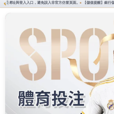
i88
娛樂城是全亞
戲，可立即線上投
作
admin
遊戲中獎皆可提領
者
發
2020-08-15
佈
分
未分類
日
類
期:
文
上一篇文章
章
i88手機版讓你隨時感受如置
上
一
導
篇
覽
文
下一篇文章
章: