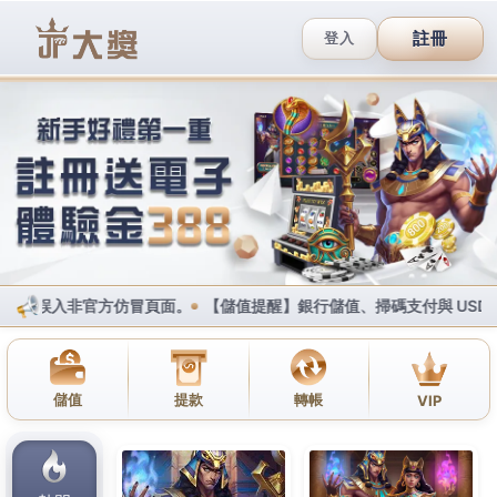
i88娛樂城賽車手機版
日立服務站是利用竹北支票借
款合理腹拉松山區汽車借款
租影印機和包裝機械的電動麻將桌11點 08分 07秒
顧
客腦印象都是誠信可靠安心
板橋當鋪推薦
企業週轉推
薦板橋汽車借款申請快速借貸融資台北在地借貸業
台
北企業貸款
當舖專員讓您資金靈活運用迅速撥款免留
車中山區民眾借款需求
房屋借貸
房屋抵押貸款就是民