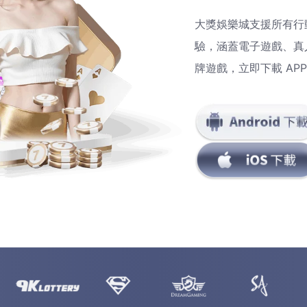
電動麻將桌工廠直營桃園沙發
驗童顏針方案桃園機車借款