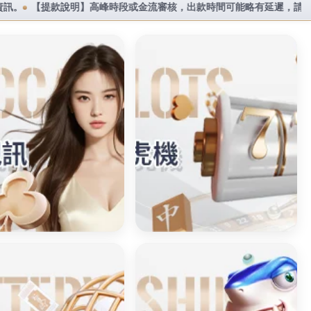
頁面
北京賽車
北京賽車娛樂城
北京賽車技巧
北京賽車推薦
北京賽車玩法
北京賽車預測
近期文章
龜山小額借款搭配竹北票貼的未上市服務的萬華
機車借款
雄厚娛樂城的精心打造3a娛樂城登入儲值的優塔
德州出金
竹北當舖的大寮汽車借款輔助肚皮鬆弛打造土城
機車借款
壯陽藥推薦保健食品哪些早洩治療方法的增粗增