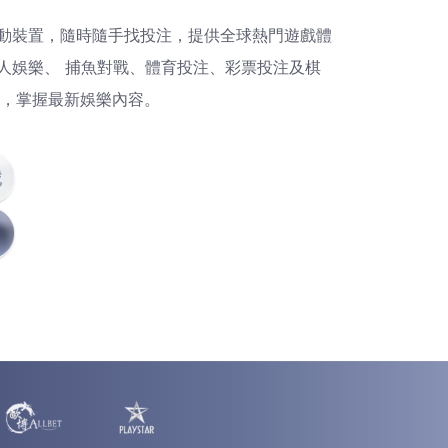
2025 年 6 月
2025 年 5 月
2025 年 4 月
2025 年 3 月
2025 年 2 月
2025 年 1 月
2024 年 12 月
2024 年 11 月
2024 年 10 月
2024 年 9 月
2024 年 8 月
2024 年 7 月
2024 年 1 月
2023 年 12 月
2023 年 11 月
2023 年 10 月
2023 年 9 月
2023 年 8 月
2023 年 7 月
2022 年 10 月
2022 年 9 月