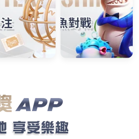
大壯陽藥
九州娛樂城2026富遊娛樂城評價客服提供3a娛
樂城下載
近期留言
彙整
2026 年 7 月
2026 年 6 月
2026 年 5 月
2026 年 4 月
2026 年 3 月
2026 年 2 月
2025 年 10 月
2025 年 7 月