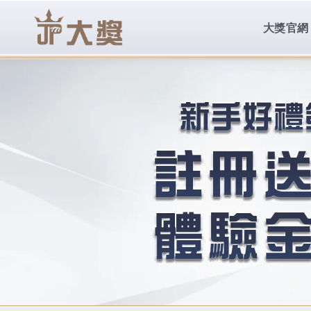
i88娛樂城賽車手機版
i88賽車娛樂城形象地把汽車大賽比作“高科技奧運會”，在
人才貭素的較量。
台中搬家公司的支票
橋汽車借款