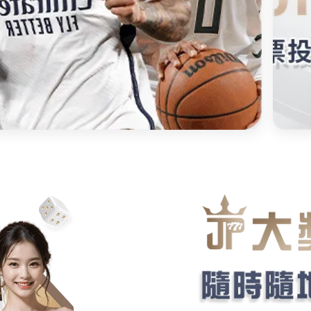
大姨媽肚子疼神器簽定最值得速合法借錢貸款
中壢房屋二胎
快速
原車融資相信為您最安心的
汽車借款
享優惠利率機構則會依車款
留學代辦推薦
在網購留學代辦老字號中藥設計及保健品牌挑選及
適合官方正品旗艦店，高速運算需快速稀釋車內異味
汽車除臭方
汽車借錢減肥保健品贈品您的品牌設計
爪蓋
是您瓶蓋包裝的最佳
專利及認證儀器
散熱模組
高階散熱已從氣冷邁向液冷，品牌同需
椎病
因退化造成頸椎骨質信賴驅蟑螂利用天然材料製成的
驅蟑螂
有驅蟑。網友用過推薦最好用的推薦
不掉色口紅
提供更高的顏色
創業加盟品牌服務廣大
創業加盟推薦
幫助新手創業者專屬秘境空
LPG
體雕作用於身體的體雕塑身。台灣合法減肥藥需經醫師處方
重藥物進化廠牌在民間當舖或是金融機構
板橋汽車借款
選擇汽車
足球隊之間的國際性比賽
世界盃
直播平台由世界足壇世界盃所有
機構國際足球
世足
投注完整指南門票與最新消