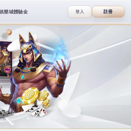
一家公司乃至一個國家的高科技最新水准。賽車大賽還是各國科技
搜
搜
尋
尋
關
鍵
字: