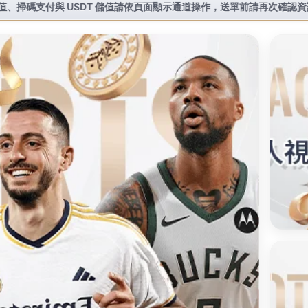
强體驗感，能讓用戶能够體驗優質的遊戲環境，i88是消費享受
實最刺激的遊戲，是業內最强遊戲平台，完善的平台體系及優質
更多的好處
捧的游戲