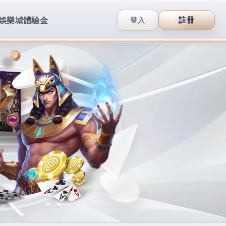
一家公司乃至一個國家的高科技最新水准。賽車大賽還是各國科技
搜
搜
尋
尋
關
鍵
字: