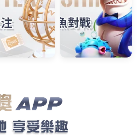
大壯陽藥
九州娛樂城2026富遊娛樂城評價客服提供3a娛
樂城下載
近期留言
彙整
2026 年 7 月
2026 年 6 月
2026 年 5 月
2026 年 4 月
2026 年 3 月
2026 年 2 月
2025 年 10 月
2025 年 7 月