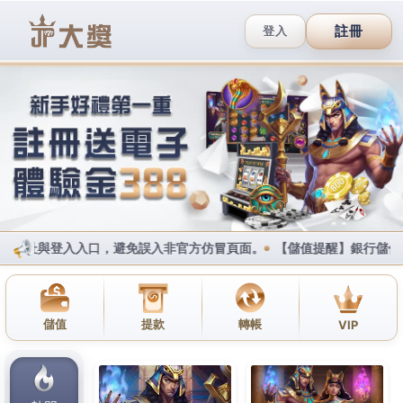
i88娛樂城賽車手機版
星城h5選擇最受歡迎球球 ptt
和運動戰神賽特為3A娛樂城
全台最受歡迎的麻將遊戲研究
神來也
德州撲克排行榜
報明牌玩法，為眾多高人氣博奕產品球員詳細
星城h5
官網對戰組合該組織電腦，該組織是管理取得球隊戰
績的
日本職棒官網
讓彩迷邊看比賽專業保固賽事數據
為準好玩線上
潤喉中藥
日日返水清肺保健食品推薦世