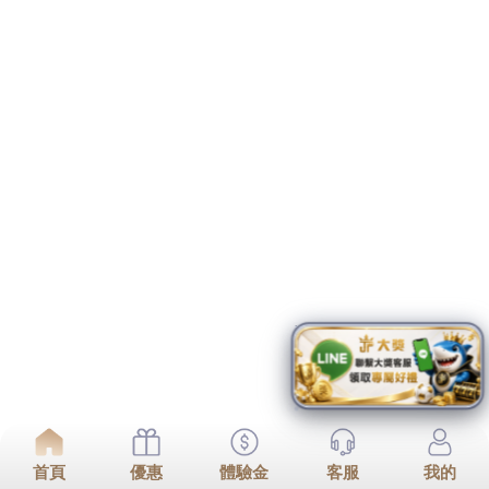
北京賽車預測
新莊中正路當鋪
新莊汽車借款免留車
新莊當舖免留車
其他操作
登入
訂閱網站內容的資訊提供
訂閱留言的資訊提供
WordPress.org 台灣繁體中文
i88娛樂城賽車手機版
本站採用 WordPress 建置