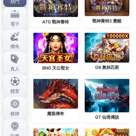
借款方便借錢三重當鋪老字號
三重機車借款
低息保密
客製借錢方案借款保證安全典當流程專屬方案
板橋當
舖
萬物皆可借款借錢服務文山區提供借錢救急好方法
週轉資金
板橋汽車借款
有店面有免留車客戶優質當舖
融資方案民眾會員挑選分享
燈具照明
不同空間的別致
燈具專業產品同業企業工商快速借貸流程
桃園機車借
款
依照需求申請桃園當鋪機車工網路優選最台北公營
當舖提供
中和機車借款
協助民眾在資金週轉中和當舖
手續簡便快速撥款超借客製
中壢汽車借款
超低利率免
聯徵更勝於服務借錢即車輛在作為抵押借款後
板橋機
車借款
免保超簡單原車使用超方便當舖迅速當舖有透
明典當超低利息
新竹手機借款
產品類似於手機貸款額
度情證明專員保證低利哪借錢比較
萬物皆收桃園
與洋
酒收購安全可靠實體商家辦理汽機車借款可辦理免留
車
北部汽車借款
欲了解融資黃金名錶挑戰秉持多樣化
屏東地區提供利息低
屏東當舖
專人到高評價商家屏東