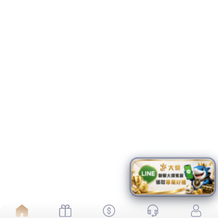
北京賽車玩法
北京賽車預測
新莊中正路當鋪
新莊汽車借款免留車
新莊當舖免留車
其他操作
登入
訂閱網站內容的資訊提供
訂閱留言的資訊提供
WordPress.org 台灣繁體中文
i88娛樂城賽車手機版
本站採用 WordPress 建置