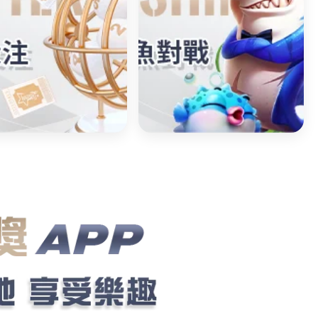
大壯陽藥
九州娛樂城2026富遊娛樂城評價客服提供3a娛
樂城下載
近期留言
彙整
2026 年 7 月
2026 年 6 月
2026 年 5 月
2026 年 4 月
2026 年 3 月
2026 年 2 月
2025 年 10 月
2025 年 7 月