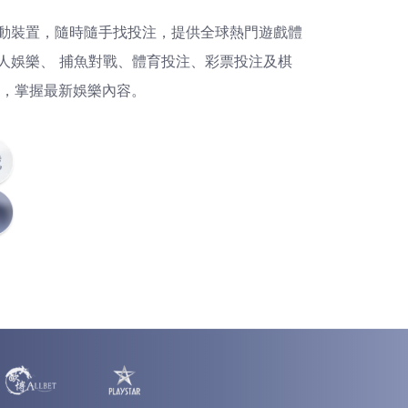
2025 年 6 月
2025 年 5 月
2025 年 4 月
2025 年 3 月
2025 年 2 月
2025 年 1 月
2024 年 12 月
2024 年 11 月
2024 年 10 月
2024 年 9 月
2024 年 8 月
2024 年 7 月
2024 年 1 月
2023 年 12 月
2023 年 11 月
2023 年 10 月
2023 年 9 月
2023 年 8 月
2023 年 7 月
2022 年 10 月
2022 年 9 月