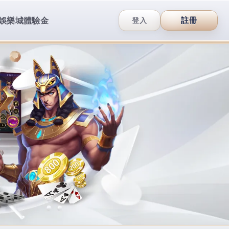
一家公司乃至一個國家的高科技最新水准。賽車大賽還是各國科技
搜
搜
尋
尋
關
鍵
字: