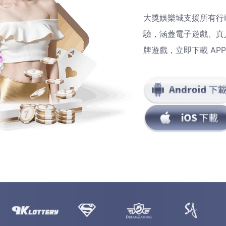
商登記收購床墊工廠直營
Q商家床墊工廠直營布沙發