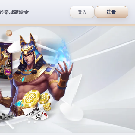
一家公司乃至一個國家的高科技最新水准。賽車大賽還是各國科技
搜
搜
尋
尋
關
鍵
在
字: