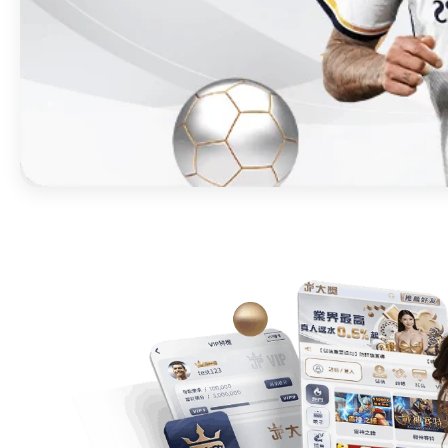
篇
文
章: