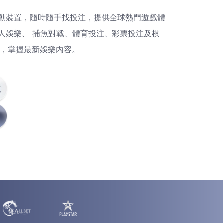
2025 年 6 月
2025 年 5 月
2025 年 4 月
2025 年 3 月
2025 年 2 月
2025 年 1 月
2024 年 12 月
2024 年 11 月
2024 年 10 月
2024 年 9 月
2024 年 8 月
2024 年 7 月
2024 年 1 月
2023 年 12 月
2023 年 11 月
2023 年 10 月
2023 年 9 月
2023 年 8 月
2023 年 7 月
2022 年 10 月
2022 年 9 月