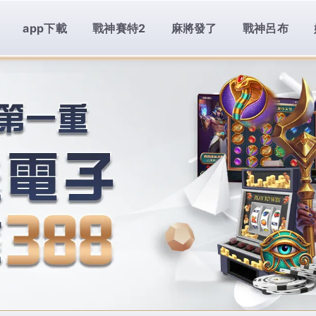
賽車大賽中推出的新型賽車，從設計到製造都凝聚著眾多研製者的心血，並代表著
87年在巴黎舉行
已有超過100年的歷史，第一場賽車比賽
技巧
於1887年4月20日